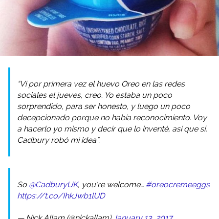
“Vi por primera vez el huevo Oreo en las redes
sociales el jueves, creo. Yo estaba un poco
sorprendido, para ser honesto, y luego un poco
decepcionado porque no había reconocimiento. Voy
a hacerlo yo mismo y decir que lo inventé, así que sí,
Cadbury robó mi idea”.
So
@CadburyUK
, you're welcome…
#oreocremeeggs
https://t.co/IhkJwb1lUD
— Nick Allam (@nickallam)
January 13, 2017