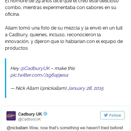
El hombre de 29 años dice que él creó este delicioso
combo, mientras experimentaba con sabores en su
oficina.
Allam tomó una foto de su mezcla y la envió en un tuit
a Cadbury, quienes, incluso, reconocieron la
innovación, y dijeron que lo hablarían con el equipo de
productos.
Hey
@CadburyUK
– make this
pic.twitter.com/J1g6aj9esa
— Nick Allam (@nickallam)
January 28, 2015