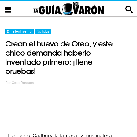
Entretenimiento
Noticias
Crean el huevo de Oreo, y este
chico demanda haberlo
inventado primero; ¡tiene
pruebas!
Por
Caro Rosales
Hace poco, Cadbury, la famosa -y muy inglesa-