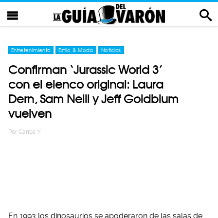
Entretenimiento
Estilo & Moda
Noticias
Confirman ‘Jurassic World 3’
con el elenco original: Laura
Dern, Sam Neill y Jeff Goldblum
vuelven
Por
Carlos Y
En 1993 los dinosaurios se apoderaron de las salas de