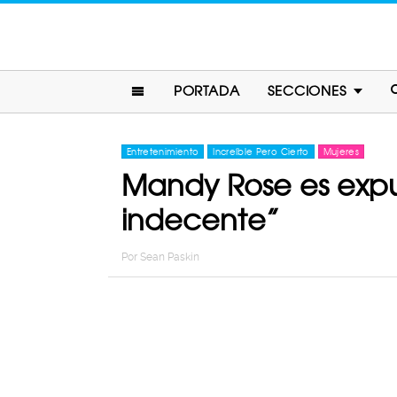
PORTADA
SECCIONES
Entretenimiento
Increíble Pero Cierto
Mujeres
Mandy Rose es expu
indecente”
Por
Sean Paskin