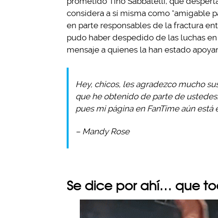
prometido Tino Sabbatelli, que despert
considera a sí misma como “amigable pa
en parte responsables de la fractura en
pudo haber despedido de las luchas en 
mensaje a quienes la han estado apoya
Hey, chicos, les agradezco mucho su
que he obtenido de parte de ustedes
pues mi página en FanTime aún está e
– Mandy Rose
Se dice por ahí… que t