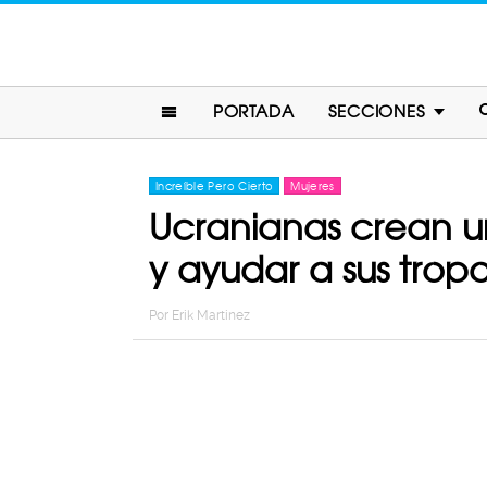
PORTADA
SECCIONES
Increíble Pero Cierto
Mujeres
Ucranianas crean un
y ayudar a sus trop
Por
Erik Martinez