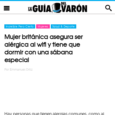
Increíble Pero Cierto
Mujeres
Salud & Deporte
Mujer británica asegura ser
alérgica al wifi y tiene que
dormir con una sábana
especial
Por
Emmanuel Ortiz
Hay personas que tienen alergias comunes, como al