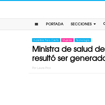
PORTADA
SECCIONES
Increíble Pero Cierto
Mujeres
Tecnología
Ministra de salud d
resultó ser generad
Por
Laura Pico