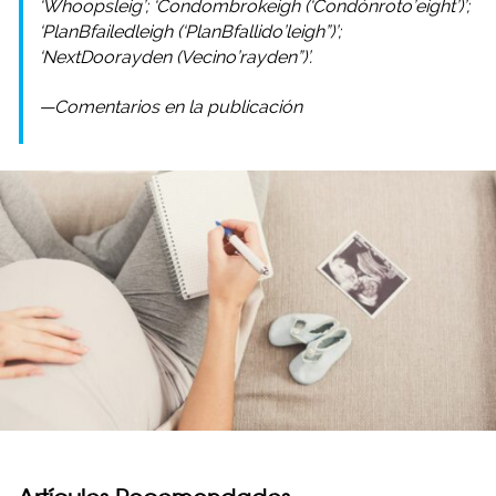
‘Whoopsleig’; ‘Condombrokeigh (‘Condónroto’eight’)’;
‘PlanBfailedleigh (‘PlanBfallido’leigh”)’;
‘NextDoorayden (Vecino’rayden”)’.
—Comentarios en la publicación