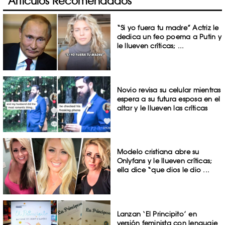
Artículos Recomendados
“Si yo fuera tu madre” Actriz le
dedica un feo poema a Putin y
le llueven críticas; ...
Novio revisa su celular mientras
espera a su futura esposa en el
altar y le llueven las críticas
Modelo cristiana abre su
Onlyfans y le llueven críticas;
ella dice “que dios le dio ...
Lanzan ‘El Principito’ en
versión feminista con lenguaje