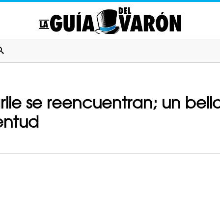
lie se reencuentran; un bello
entud