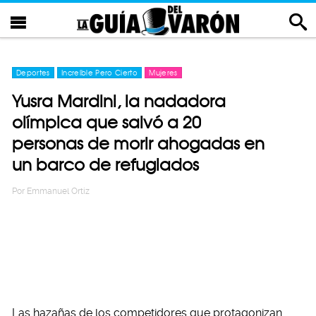
Deportes
Increíble Pero Cierto
Mujeres
Yusra Mardini, la nadadora
olímpica que salvó a 20
personas de morir ahogadas en
un barco de refugiados
Por
Emmanuel Ortiz
Las hazañas de los competidores que protagonizan