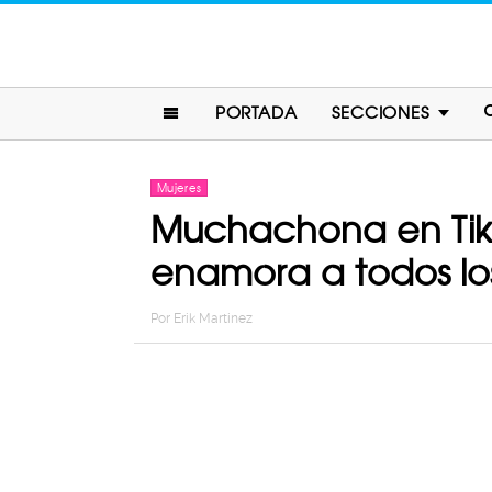
PORTADA
SECCIONES
Mujeres
Muchachona en TikT
enamora a todos los
Por
Erik Martinez