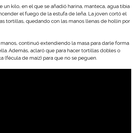
e un kilo, en el que se añadió harina, manteca, agua tibia
cender el fuego de la estufa de leña. La joven cortó el
as tortillas, quedando con las manos llenas de hollín por
s manos, continuó extendiendo la masa para darle forma
lla. Además, aclaró que para hacer tortillas dobles o
nca (fécula de maíz) para que no se peguen.