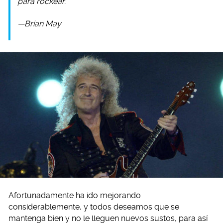
para rockear.
—Brian May
Afortunadamente ha ido mejorando
considerablemente, y todos deseamos que se
mantenga bien y no le lleguen nuevos sustos, para así