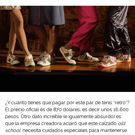
¿Y cuánto tienes que pagar por este par de tenis “retro”?
El precio oficial es de 870 dólares, es decir unos 16,600
pesos. Otro dato increíble (e igualmente absurdo) es
que la empresa creadora aclaró que este calzado
old
school
necesita cuidados especiales para mantenerse