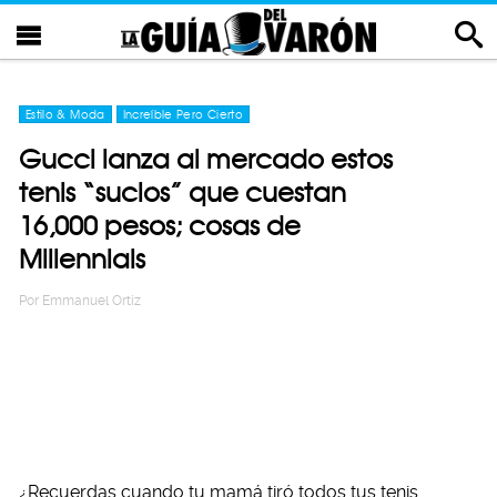
Estilo & Moda
Increíble Pero Cierto
Gucci lanza al mercado estos
tenis “sucios” que cuestan
16,000 pesos; cosas de
Millennials
Por
Emmanuel Ortiz
¿Recuerdas cuando tu mamá tiró todos tus tenis