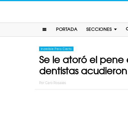
PORTADA
SECCIONES
Increíble Pero Cierto
Se le atoró el pene
dentistas acudieron
Por
Caro Rosales