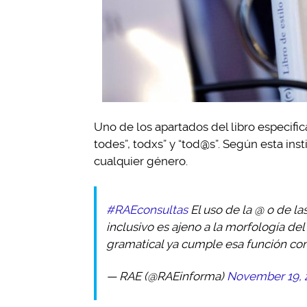
Uno de los apartados del libro especifi
todes”, todxs” y “tod@s”. Según esta inst
cualquier género.
#RAEconsultas
El uso de la @ o de l
inclusivo es ajeno a la morfología de
gramatical ya cumple esa función co
— RAE (@RAEinforma)
November 19, 