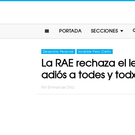
PORTADA
SECCIONES
Desarrollo Personal
Increíble Pero Cierto
La RAE rechaza el l
adiós a todes y todx
Por
Emmanuel Ortiz