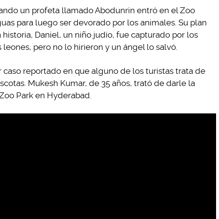
cuando un profeta llamado Abodunrin entró en el Zoo
guas para luego ser devorado por los animales. Su plan
a historia, Daniel, un niño judío, fue capturado por los
leones, pero no lo hirieron y un ángel lo salvó.
 caso reportado en que alguno de los turistas trata de
ascotas. Mukesh Kumar, de 35 años, trató de darle la
u Zoo Park en Hyderabad.