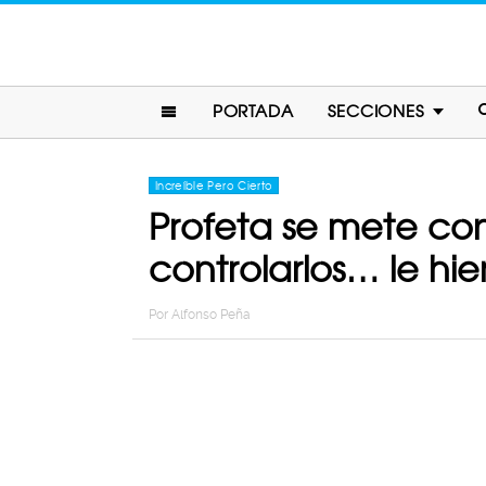
PORTADA
SECCIONES
Increíble Pero Cierto
Profeta se mete co
controlarlos… le hie
Por
Alfonso Peña