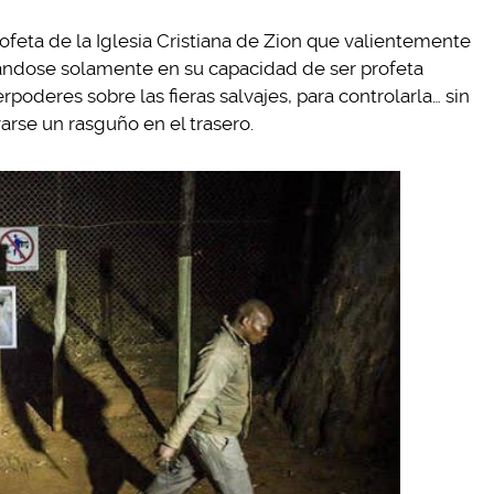
eta de la Iglesia Cristiana de Zion que valientemente
ándose solamente en su capacidad de ser profeta
rpoderes sobre las fieras salvajes, para controlarla… sin
arse un rasguño en el trasero.