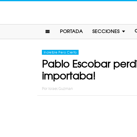
PORTADA
SECCIONES
Increíble Pero Cierto
Pablo Escobar perdía
importaba!
Por
Israel Guzman