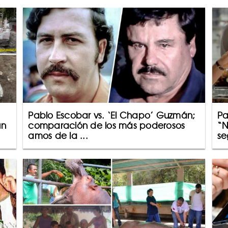
Pablo Escobar vs. ‘El Chapo’ Guzmán;
Pa
ún
comparación de los más poderosos
“N
amos de la ...
se