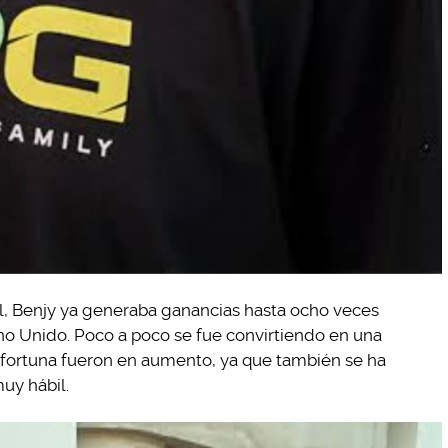
l, Benjy ya generaba ganancias hasta ocho veces
ino Unido. Poco a poco se fue convirtiendo en una
y fortuna fueron en aumento, ya que también se ha
uy hábil.