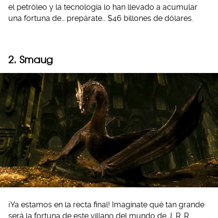
el petróleo y la tecnología lo han llevado a acumular
una fortuna de… prepárate… $46 billones de dólares.
2. Smaug
¡Ya estamos en la recta final! Imagínate qué tan grande
será la fortuna de este villano del mundo de J. R. R