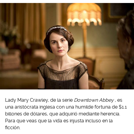
Lady Mary Crawley, de la serie
Downtown Abbey
, es
una aristócrata inglesa con una humilde fortuna de $1.1
billones de dólares, que adquirió mediante herencia.
Para que veas que la vida es injusta incluso en la
ficción.