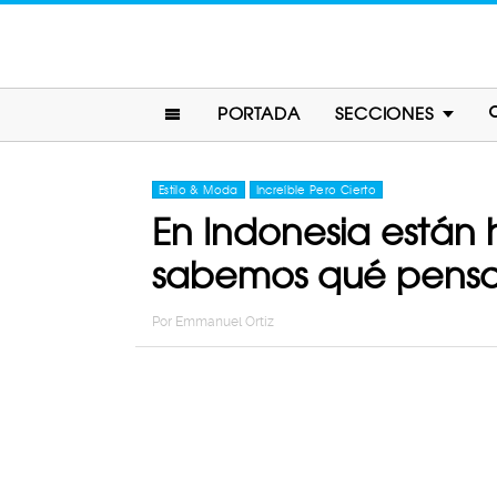
PORTADA
SECCIONES
Estilo & Moda
Increíble Pero Cierto
En Indonesia están
sabemos qué pensa
Por
Emmanuel Ortiz