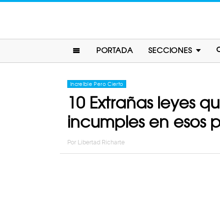
PORTADA
SECCIONES
Increíble Pero Cierto
10 Extrañas leyes q
incumples en esos 
Por
Libertad Richarte