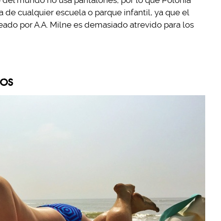
del mundo no usa pantalones, por lo que Polonia
a de cualquier escuela o parque infantil, ya que el
eado por A.A. Milne es demasiado atrevido para los
dos