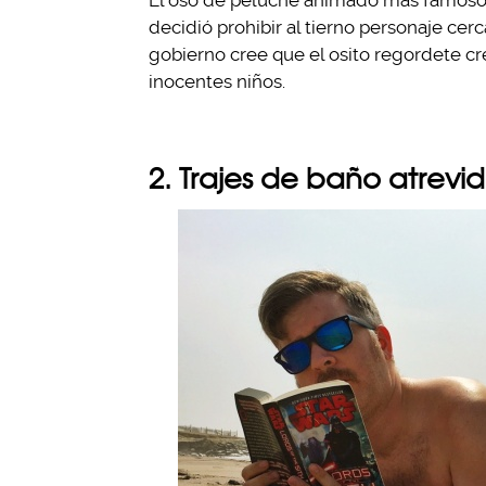
El oso de peluche animado más famoso 
decidió prohibir al tierno personaje cerc
gobierno cree que el osito regordete cr
inocentes niños.
2. Trajes de baño atrevi