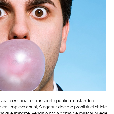
 para ensuciar el transporte público, costándole
 en limpieza anual, Singapur decidió prohibir el chicle
rsona que importe, venda o haga goma de mascar puede