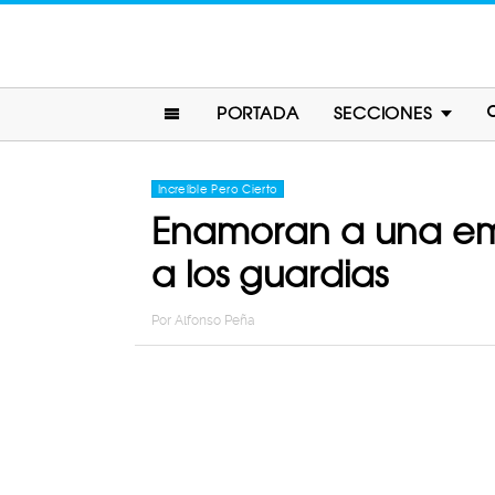
PORTADA
SECCIONES
Increíble Pero Cierto
Enamoran a una emp
a los guardias
Por
Alfonso Peña