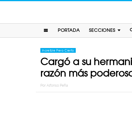
PORTADA
SECCIONES
Increíble Pero Cierto
Cargó a su hermanito
razón más poderos
Por
Alfonso Peña