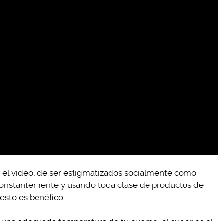
 el video, de ser estigmatizados socialmente como
 constantemente y usando toda clase de productos de
 esto es benéfico.