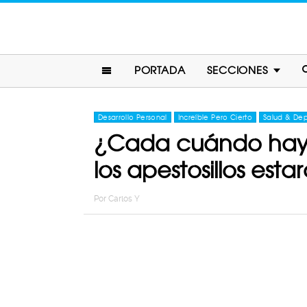
PORTADA
SECCIONES
Desarrollo Personal
Increíble Pero Cierto
Salud & Dep
¿Cada cuándo hay q
los apestosillos esta
Por
Carlos Y