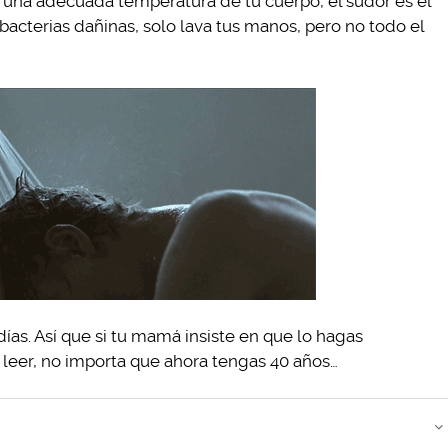
r una adecuada temperatura de tu cuerpo, el sudor es el
 bacterias dañinas, solo lava tus manos, pero no todo el
as. Así que si tu mamá insiste en que lo hagas
 leer, no importa que ahora tengas 40 años…