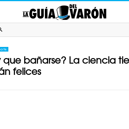
orte
ue bañarse? La ciencia tien
rán felices