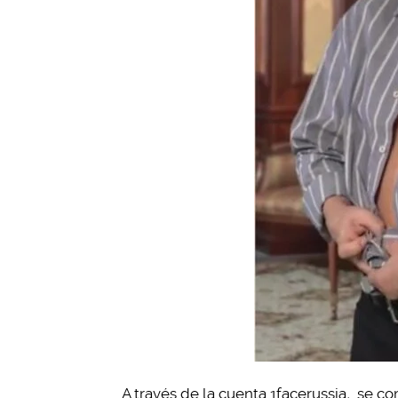
A través de la cuenta 1facerussia
,
se com