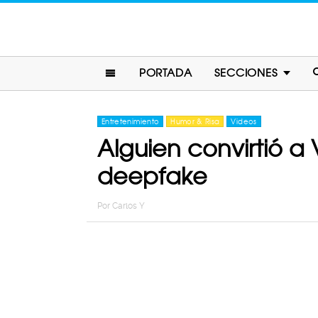
PORTADA
SECCIONES
Entretenimiento
Humor & Risa
Videos
Alguien convirtió a 
deepfake
Por
Carlos Y