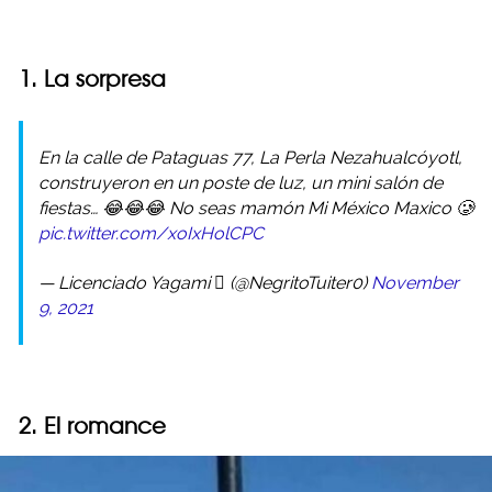
1. La sorpresa
En la calle de Pataguas 77, La Perla Nezahualcóyotl,
construyeron en un poste de luz, un mini salón de
fiestas… 😂😂😂 No seas mamón Mi México Maxico 🥲
pic.twitter.com/xoIxHolCPC
— Licenciado Yagami  (@NegritoTuiter0)
November
9, 2021
2. El romance