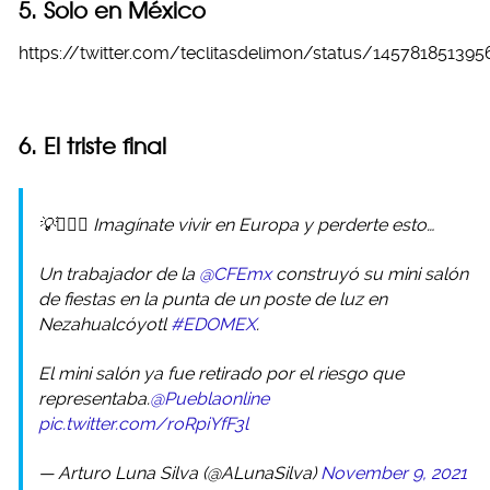
5. Solo en México
https://twitter.com/teclitasdelimon/status/14578185139
6. El triste final
💡🤦🏻‍♂️ Imagínate vivir en Europa y perderte esto…
Un trabajador de la
@CFEmx
construyó su mini salón
de fiestas en la punta de un poste de luz en
Nezahualcóyotl
#EDOMEX
.
El mini salón ya fue retirado por el riesgo que
representaba.
@Pueblaonline
pic.twitter.com/roRpiYfF3l
— Arturo Luna Silva (@ALunaSilva)
November 9, 2021