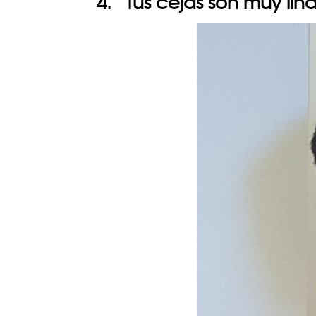
4. “Tus cejas son muy li