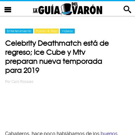
Entretenimiento
Humor & Risa
Videos
Celebrity Deathmatch está de
regreso; Ice Cube y Mtv
preparan nueva temporada
para 2019
Por
Caro Rosales
Caballeros, hace poco hablábamos de los
buenos