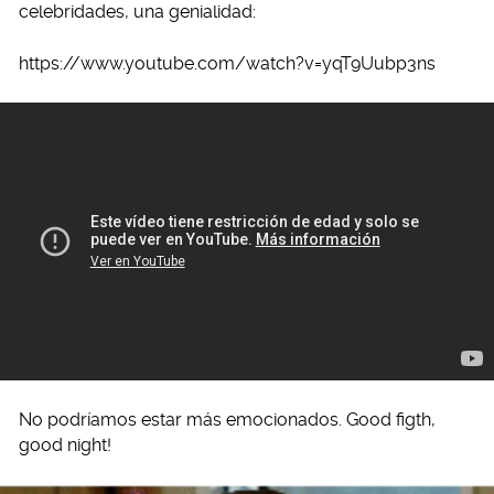
celebridades, una genialidad:
https://www.youtube.com/watch?v=yqT9Uubp3ns
No podríamos estar más emocionados. Good figth,
good night!