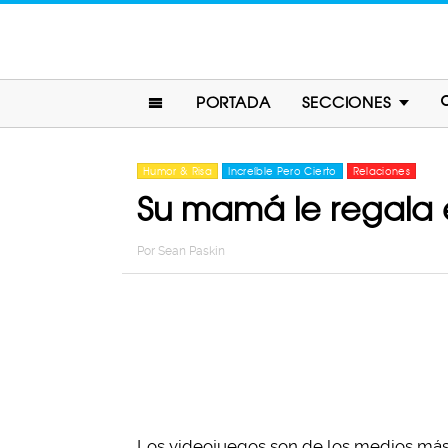
PORTADA
SECCIONES
Humor & Risa
Increíble Pero Cierto
Relaciones
Su mamá le regala e
Por
Sean Paskin
Los videojuegos son de los medios más