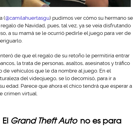
a (
@camilahuertasgu
) pudimos ver cómo su hermano se
regalo de Navidad, pues, tal vez, ya se veía disfrutando
, a su mamá se le ocurrió pedirle el juego para ver de
eriguarlo.
 enteró de que el regalo de su retoño le permitiría entrar
ncos, la trata de personas, asaltos, asesinatos y tráfico
obo de vehículos que le da nombre al juego. En el
raleza del videojuego, se lo decomisó, para ir a
u edad. Parece que ahora el chico tendrá que esperar a
e crimen virtual.
 El
Grand Theft Auto
no es para