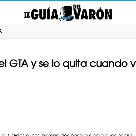
l GTA y se lo quita cuando v
 criticados e incomprendidos porque siempre les echan