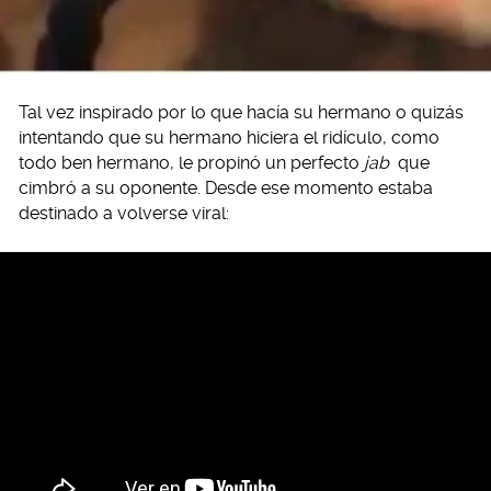
Tal vez inspirado por lo que hacía su hermano o quizás
intentando que su hermano hiciera el ridículo, como
todo ben hermano, le propinó un perfecto
jab
que
cimbró a su oponente. Desde ese momento estaba
destinado a volverse viral: