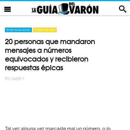
Entretenimiento
Humor & Risa
20 personas que mandaron
mensajes a números
equivocados y recibieron
respuestas épicas
Por
Carlos Y
Tal vez alguna vez marcaste mal un número, o lo