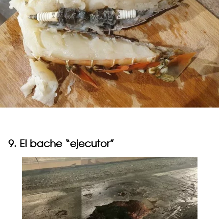
9. El bache “ejecutor”