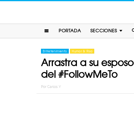
PORTADA
SECCIONES
Entretenimiento
Humor & Risa
Arrastra a su espos
del #FollowMeTo
Por
Carlos Y