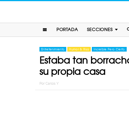
PORTADA
SECCIONES
Entretenimiento
Humor & Risa
Increíble Pero Cierto
Estaba tan borracho 
su propia casa
Por
Carlos Y