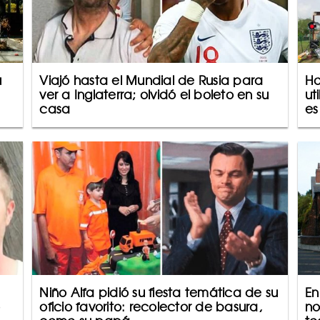
u
Viajó hasta el Mundial de Rusia para
Ho
ver a Inglaterra; olvidó el boleto en su
ut
casa
es
Niño Alfa pidió su fiesta temática de su
En
o
oficio favorito: recolector de basura,
no