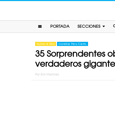
PORTADA
SECCIONES
Humor & Risa
Increíble Pero Cierto
35 Sorprendentes ob
verdaderos gigante
Por
Erik Martinez