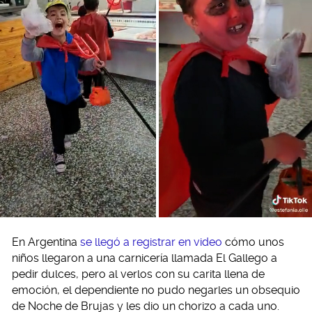
En Argentina
se llegó a registrar en video
cómo unos
niños llegaron a una carnicería llamada El Gallego a
pedir dulces, pero al verlos con su carita llena de
emoción, el dependiente no pudo negarles un obsequio
de Noche de Brujas y les dio un chorizo a cada uno.