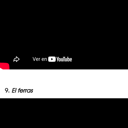
9.
El ferras