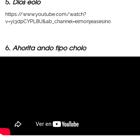
5.
Dios eolo
https://www.youtube.com/watch?
v=yl3dpCYPL8U&ab_channel=elmonjeasesino
6.
Ahorita ando tipo cholo