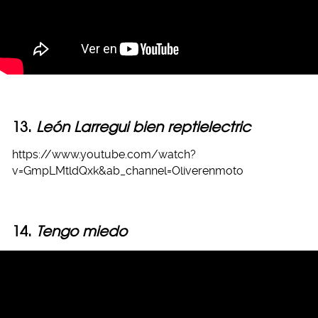
13.
León Larregui bien reptielectric
https://www.youtube.com/watch?
v=GmpLMtldQxk&ab_channel=Oliverenmoto
14.
Tengo miedo