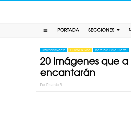
PORTADA
SECCIONES
Entretenimiento
Humor & Risa
Increíble Pero Cierto
20 Imágenes que a 
encantarán
Por
Ricardo B