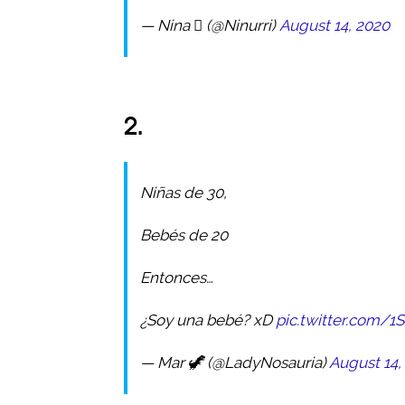
— Nina  (@Ninurri)
August 14, 2020
2.
Niñas de 30,
Bebés de 20
Entonces…
¿Soy una bebé? xD
pic.twitter.com/
— Mar 🦖 (@LadyNosauria)
August 14,