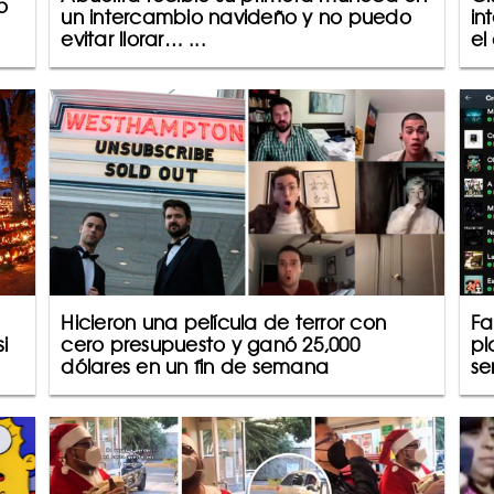
o
un intercambio navideño y no puedo
in
evitar llorar… ...
el
Hicieron una película de terror con
Fa
i
cero presupuesto y ganó 25,000
pl
dólares en un fin de semana
ser