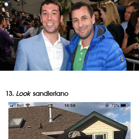
13.
Look
sandleriano