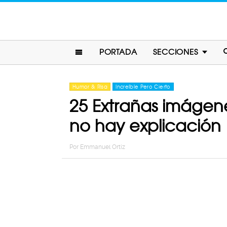
PORTADA
SECCIONES
Humor & Risa
Increíble Pero Cierto
25 Extrañas imágen
no hay explicación
Por
Emmanuel Ortiz