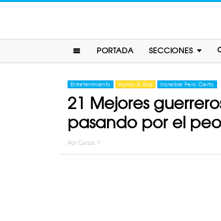
PORTADA
SECCIONES
Entretenimiento
Humor & Risa
Increíble Pero Cierto
21 Mejores guerreros
pasando por el peor
Por
Carlos Y