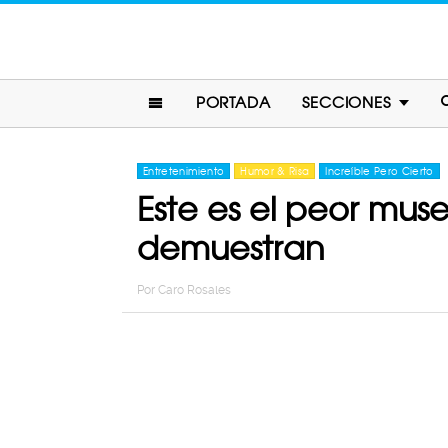
PORTADA
SECCIONES
Entretenimiento
Humor & Risa
Increíble Pero Cierto
Este es el peor mus
demuestran
Por
Caro Rosales