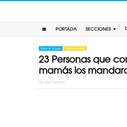
PORTADA
SECCIONES
Estilo & Moda
Humor & Risa
23 Personas que com
mamás los mandaro
Por
Erik Martinez