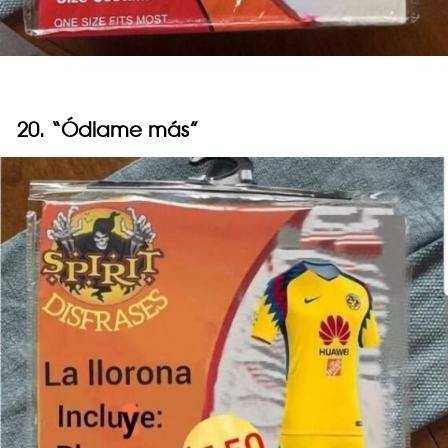
20. “Ódiame más”