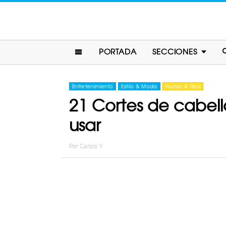
PORTADA
SECCIONES
Entretenimiento
Estilo & Moda
Humor & Risa
21 Cortes de cabell
usar
Por
Carlos Y