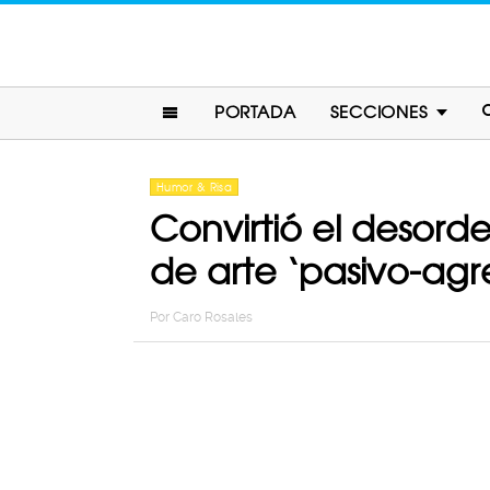
PORTADA
SECCIONES
Humor & Risa
Convirtió el desor
de arte ‘pasivo-agr
Por
Caro Rosales