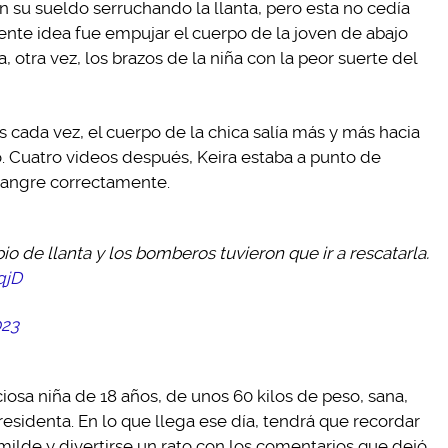
n su sueldo serruchando la llanta, pero esta no cedía
iente idea fue empujar el cuerpo de la joven de abajo
a, otra vez, los brazos de la niña con la peor suerte del
s cada vez, el cuerpo de la chica salía más y más hacia
. Cuatro videos después, Keira estaba a punto de
 sangre correctamente.
 de llanta y los bomberos tuvieron que ir a rescatarla.
qjD
023
ciosa niña de 18 años, de unos 60 kilos de peso, sana,
presidenta. En lo que llega ese día, tendrá que recordar
de y divertirse un rato con los comentarios que dejó