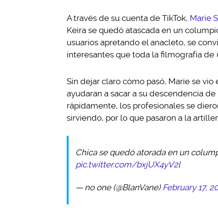
A través de su cuenta de TikTok,
Marie 
Keira se quedó atascada en un columpio 
usuarios apretando el anacleto, se conv
interesantes que toda la filmografía de
Sin dejar claro cómo pasó, Marie se vio
ayudaran a sacar a su descendencia de 
rápidamente, los profesionales se diero
sirviendo, por lo que pasaron a la artille
Chica se quedó atorada en un columpio
pic.twitter.com/bxjUX4yV2l
— no one (@BlanVane)
February 17, 2