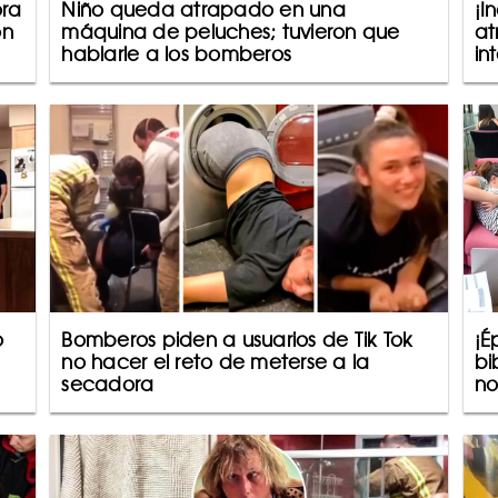
ora
Niño queda atrapado en una
¡I
on
máquina de peluches; tuvieron que
at
hablarle a los bomberos
in
o
Bomberos piden a usuarios de Tik Tok
¡É
no hacer el reto de meterse a la
bi
secadora
no