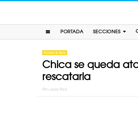
PORTADA
SECCIONES
Humor & Risa
Chica se queda at
rescatarla
Por
Laura Pico