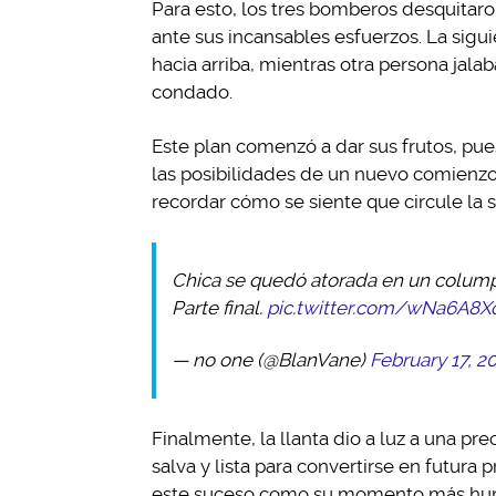
Para esto, los tres bomberos desquitaro
ante sus incansables esfuerzos. La sigu
hacia arriba, mientras otra persona jalab
condado.
Este plan comenzó a dar sus frutos, pue
las posibilidades de un nuevo comienzo
recordar cómo se siente que circule la
Chica se quedó atorada en un columpio
Parte final.
pic.twitter.com/wNa6A8X
— no one (@BlanVane)
February 17, 2
Finalmente, la llanta dio a luz a una pre
salva y lista para convertirse en futura 
este suceso como su momento más humil