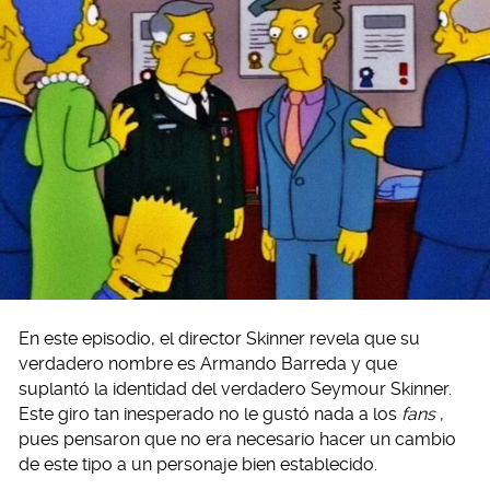
En este episodio, el director Skinner revela que su
verdadero nombre es Armando Barreda y que
suplantó la identidad del verdadero Seymour Skinner.
Este giro tan inesperado no le gustó nada a los
fans
,
pues pensaron que no era necesario hacer un cambio
de este tipo a un personaje bien establecido.