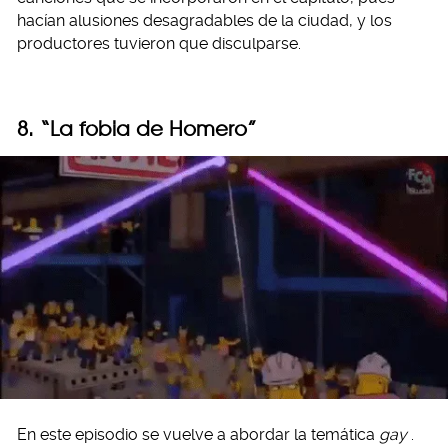
hacían alusiones desagradables de la ciudad, y los
productores tuvieron que disculparse.
8. “La fobia de Homero”
En este episodio se vuelve a abordar la temática
gay
.