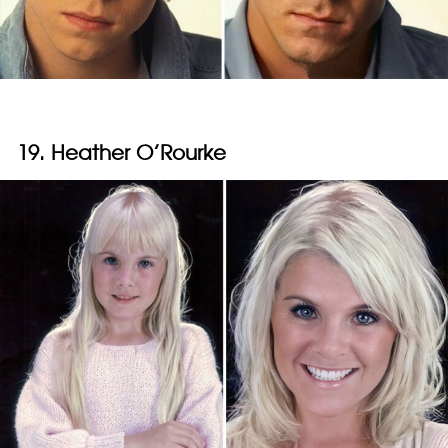
19. Heather O’Rourke